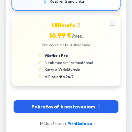
Rozšírená analytika
Ultimate
16.99 €
/mes.
Pre veľké siete a akadémie
Všetko z Pro
Neobmedzení zamestnanci
Kurzy a Vzdelávanie
VIP priorita 24/7
Pokračovať k nastaveniam
Máte už firmu?
Prihláste sa