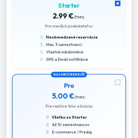
Starter
2.99 €
/mes.
Pre menších podnikateľov
Neobmedzené rezervácie
Max. 3 zamestnanci
Vlastná subdoména
SMS a Email notifikácie
NAJOBĽÚBENEJŠÍ
Pro
5.00 €
/mes.
Pre rastúce tímy a biznisy
Všetko zo Starter
Až 10 zamestnancov
E-commerce / Predaj