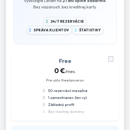
Vyskúšajte Lavdin na
21 dní úplne zadarmo
.
Bez viazanosti, bez kreditnej karty.
24/7 REZERVÁCIE
SPRÁVA KLIENTOV
ŠTATISTIKY
Free
0 €
/mes.
Pre sólo freelancerov
50 rezervácií mesačne
1 zamestnanec (len vy)
Základný profil
Bez vlastnej domény