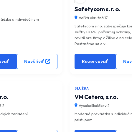
Safetycom s. r. o.
Veľká okružná 17
ádzka s individuálnym
Safetycom s.r.o. zabezpečuje k
služby BOZP, požiarnej ochrany, 
revízií pre firmy v Žiline a na ce
Postaráme sa o v...
ovať
Navštíviť
Rezervovať
Navš
5.0
(0)
SLUŽBA
r.o.
VM Cetera, s.r.o.
á 2
Vysokoškolákov 2
ických zariadení
Moderná prevádzka s individuá
prístupom.