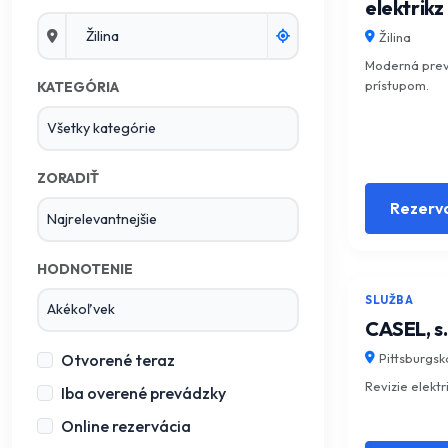
elektrikz
Žilina
Moderná prev
prístupom.
KATEGÓRIA
ZORADIŤ
Rezerv
HODNOTENIE
SLUŽBA
CASEL, s.
Pittsburgsk
Otvorené teraz
Revizie elektr
Iba overené prevádzky
Online rezervácia