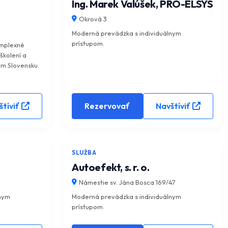
Ing. Marek Valúšek, PRO-ELSYS
Okrová 3
Moderná prevádzka s individuálnym
prístupom.
omplexné
školení a
lom Slovensku.
tíviť
Rezervovať
Navštíviť
5.0
(0)
5.0
(0)
SLUŽBA
Autoefekt, s. r. o.
Námestie sv. Jána Bosca 169/47
lnym
Moderná prevádzka s individuálnym
prístupom.