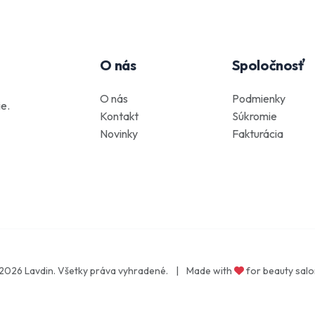
O nás
Spoločnosť
O nás
Podmienky
e.
Kontakt
Súkromie
Novinky
Fakturácia
2026 Lavdin. Všetky práva vyhradené.
|
Made with
for beauty salo