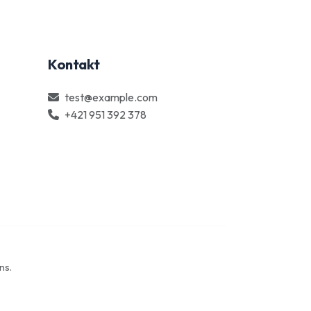
Kontakt
test@example.com
+421 951 392 378
ns.