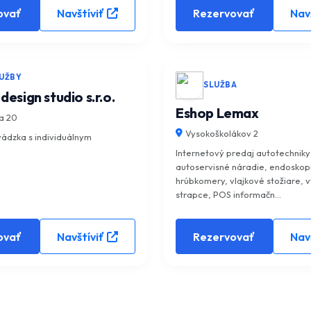
ovať
Navštíviť
Rezervovať
Navš
5.0
(0)
UŽBY
SLUŽBA
sign studio s.r.o.
Eshop Lemax
a 20
Vysokoškolákov 2
ádzka s individuálnym
Internetový predaj autotechniky
autoservisné náradie, endoskopi
hrúbkomery, vlajkové stožiare, v
strapce, POS informačn...
ovať
Navštíviť
Rezervovať
Navš