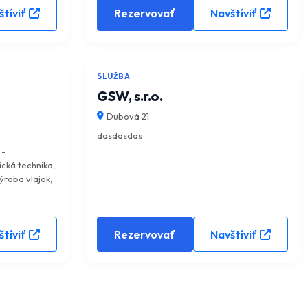
tíviť
Rezervovať
Navštíviť
5.0
(0)
5.0
(0)
SLUŽBA
GSW, s.r.o.
Dubová 21
dasdasdas
 -
cká technika,
ýroba vlajok,
tíviť
Rezervovať
Navštíviť