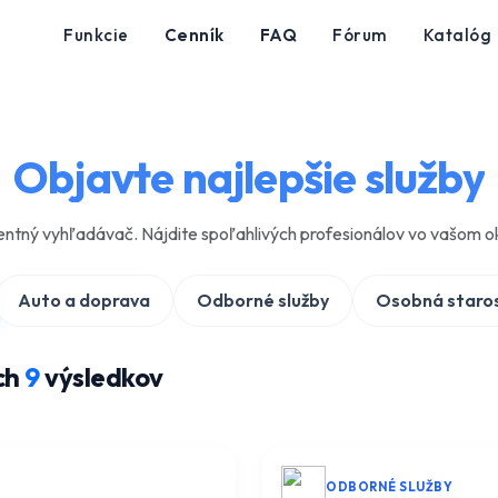
Funkcie
Cenník
FAQ
Fórum
Katalóg
KATALÓG SLUŽIEB
Objavte najlepšie služby
entný vyhľadávač. Nájdite spoľahlivých profesionálov vo vašom ok
Auto a doprava
Odborné služby
Osobná starost
ch
9
výsledkov
5.0
(0)
ODBORNÉ SLUŽBY