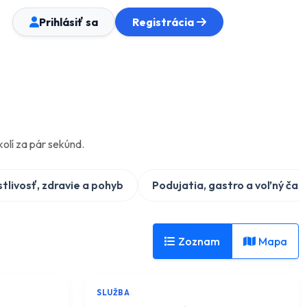
Prihlásiť sa
Registrácia
olí za pár sekúnd.
livosť, zdravie a pohyb
Podujatia, gastro a voľný čas
Zoznam
Mapa
5.0
(0)
5.0
(0)
SLUŽBA